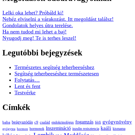
Megoldások babáravágyóknak
Lelki oka lehet? Próbáld ki!
Nehéz elviselni a várakozást. Itt megoldást találsz!
Gondolatok helyes útra terelése.
Ha nem tudod mi lehet a baj!
Nyugodj meg! Te is terhes leszel!
Legutóbbi bejegyzések
Természetes segítség teherbeeséshez
Segítség teherbeeséshez természetesen
Folytatás…
Lent és fent
Testvérke
Címkék
gyógynövény
fogamzás
beágyazódás
baba
c9
család
endokrinológus
férfi
kaáli
Inszemináció