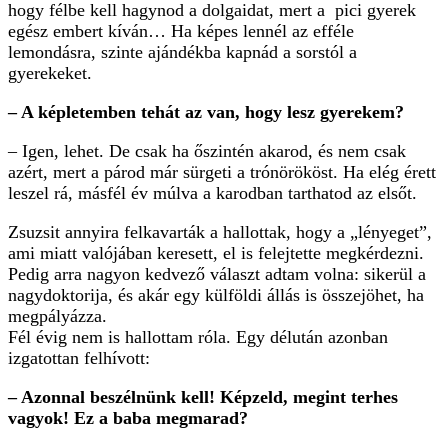
kollégád ül a helyedre? Tudat alatt alighanem attól féltél,
hogy félbe kell hagynod a dolgaidat, mert a pici gyerek
egész embert kíván… Ha képes lennél az efféle
lemondásra, szinte ajándékba kapnád a sorstól a
gyerekeket.
– A képletemben tehát az van, hogy lesz gyerekem?
– Igen, lehet. De csak ha őszintén akarod, és nem csak
azért, mert a párod már sürgeti a trónörököst. Ha elég érett
leszel rá, másfél év múlva a karodban tarthatod az elsőt.
Zsuzsit annyira felkavarták a hallottak, hogy a „lényeget”,
ami miatt valójában keresett, el is felejtette megkérdezni.
Pedig arra nagyon kedvező választ adtam volna: sikerül a
nagydoktorija, és akár egy külföldi állás is összejöhet, ha
megpályázza.
Fél évig nem is hallottam róla. Egy délután azonban
izgatottan felhívott:
– Azonnal beszélnünk kell! Képzeld, megint terhes
vagyok! Ez a baba megmarad?