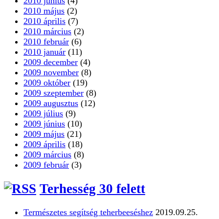
2010 augusztus
(2)
2010 június
(4)
2010 május
(2)
2010 április
(7)
2010 március
(2)
2010 február
(6)
2010 január
(11)
2009 december
(4)
2009 november
(8)
2009 október
(19)
2009 szeptember
(8)
2009 augusztus
(12)
2009 július
(9)
2009 június
(10)
2009 május
(21)
2009 április
(18)
2009 március
(8)
2009 február
(3)
Terhesség 30 felett