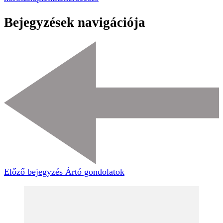
horoszkóp
lelki
teherbeesés
Bejegyzések navigációja
Előző bejegyzés
Ártó gondolatok