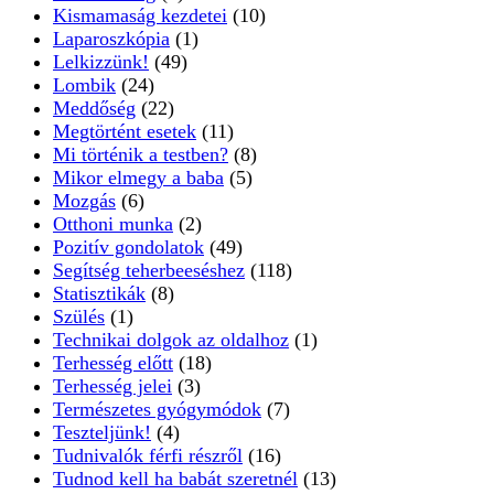
Kismamaság
(4)
Kismamaság kezdetei
(10)
Laparoszkópia
(1)
Lelkizzünk!
(49)
Lombik
(24)
Meddőség
(22)
Megtörtént esetek
(11)
Mi történik a testben?
(8)
Mikor elmegy a baba
(5)
Mozgás
(6)
Otthoni munka
(2)
Pozitív gondolatok
(49)
Segítség teherbeeséshez
(118)
Statisztikák
(8)
Szülés
(1)
Technikai dolgok az oldalhoz
(1)
Terhesség előtt
(18)
Terhesség jelei
(3)
Természetes gyógymódok
(7)
Teszteljünk!
(4)
Tudnivalók férfi részről
(16)