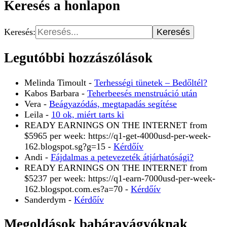
Keresés a honlapon
Keresés:
Legutóbbi hozzászólások
Melinda Timoult
-
Terhességi tünetek – Bedőltél?
Kabos Barbara
-
Teherbeesés menstruáció után
Vera
-
Beágyazódás, megtapadás segítése
Leila
-
10 ok, miért tarts ki
READY EARNINGS ON THE INTERNET from
$5965 per week: https://q1-get-4000usd-per-week-
162.blogspot.sg?g=15
-
Kérdőív
Andi
-
Fájdalmas a petevezeték átjárhatósági?
READY EARNINGS ON THE INTERNET from
$5237 per week: https://q1-earn-7000usd-per-week-
162.blogspot.com.es?a=70
-
Kérdőív
Sanderdym
-
Kérdőív