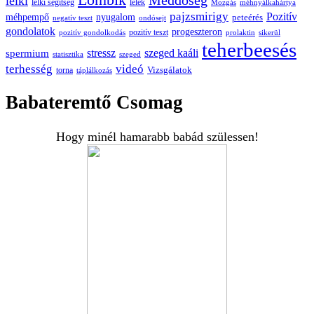
hormonok
inzulin rezisztencia
kismama
gyógytea
hormon
Lombik
Meddőség
lelki
lelki segítség
lélek
Mozgás
méhnyálkahártya
pajzsmirigy
Pozitív
méhpempő
nyugalom
peteérés
negatív teszt
ondósejt
gondolatok
progeszteron
pozitív teszt
pozitív gondolkodás
prolaktin
sikerül
teherbeesés
spermium
stressz
szeged kaáli
statisztika
szeged
terhesség
videó
Vizsgálatok
torna
táplálkozás
Babateremtő Csomag
Hogy minél hamarabb babád szülessen!