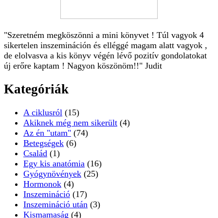
"Szeretném megköszönni a mini könyvet ! Túl vagyok 4
sikertelen inszemináción és elléggé magam alatt vagyok ,
de elolvasva a kis könyv végén lévő pozitív gondolatokat
új erőre kaptam ! Nagyon köszönöm!!" Judit
Kategóriák
A ciklusról
(15)
Akiknek még nem sikerült
(4)
Az én "utam"
(74)
Betegségek
(6)
Család
(1)
Egy kis anatómia
(16)
Gyógynövények
(25)
Hormonok
(4)
Inszemináció
(17)
Inszemináció után
(3)