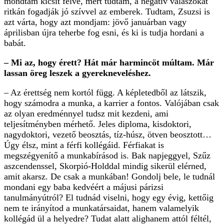
– Mert még nem vagy elég érett a gyermeknevelésre! –
mondtam kicsit félve, mert tudtam, a negatív válaszokat
ritkán fogadják jó szívvel az emberek. Tudtam, Zsuzsi is
azt várta, hogy azt mondjam: jövő januárban vagy
áprilisban újra teherbe fog esni, és ki is tudja hordani a
babát.
– Mi az, hogy érett? Hát már harmincöt múltam. Már
lassan öreg leszek a gyerekneveléshez.
– Az érettség nem kortól függ. A képletedből az látszik,
hogy számodra a munka, a karrier a fontos. Valójában csak
az olyan eredménnyel tudsz mit kezdeni, ami
teljesítményben mérhető. Jeles diploma, kisdoktori,
nagydoktori, vezető beosztás, tíz-húsz, ötven beosztott…
Úgy élsz, mint a férfi kollégáid. Férfiakat is
megszégyenítő a munkabírásod is. Bak napjeggyel, Szűz
aszcendenssel, Skorpió-Holddal mindig sikerül elérned,
amit akarsz. De csak a munkában! Gondolj bele, le tudnál
mondani egy baba kedvéért a májusi párizsi
tanulmányútról? El tudnád viselni, hogy egy évig, kettőig
nem te irányítod a munkatársaidat, hanem valamelyik