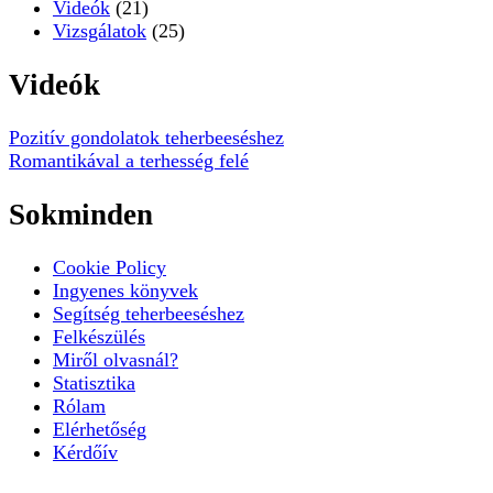
Tudnod kell ha babát szeretnél
(13)
Videók
(21)
Vizsgálatok
(25)
Videók
Pozitív gondolatok teherbeeséshez
Romantikával a terhesség felé
Sokminden
Cookie Policy
Ingyenes könyvek
Segítség teherbeeséshez
Felkészülés
Miről olvasnál?
Statisztika
Rólam
Elérhetőség
Kérdőív