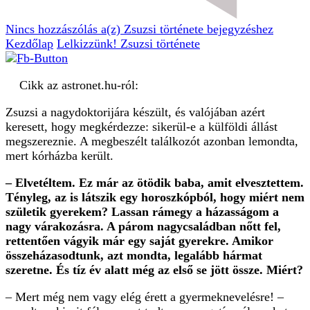
Nincs hozzászólás
a(z) Zsuzsi története bejegyzéshez
Kezdőlap
Lelkizzünk!
Zsuzsi története
Cikk az astronet.hu-ról:
Zsuzsi a nagydoktorijára készült, és valójában azért
keresett, hogy megkérdezze: sikerül-e a külföldi állást
megszereznie. A megbeszélt találkozót azonban lemondta,
mert kórházba került.
– Elvetéltem. Ez már az ötödik baba, amit elvesztettem.
Tényleg, az is látszik egy horoszkópból, hogy miért nem
születik gyerekem? Lassan rámegy a házasságom a
nagy várakozásra. A párom nagycsaládban nőtt fel,
rettentően vágyik már egy saját gyerekre. Amikor
összeházasodtunk, azt mondta, legalább hármat
szeretne. És tíz év alatt még az első se jött össze. Miért?