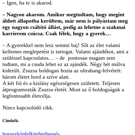
– Igen, ha te is akarod.
– Nagyon akarom. Amikor megtudtam, hogy megint
áldott állapotba kerültem, már nem is pályáztam meg
egy nagyon csábító állást, pedig az lehetne a szakmai
karrierem csúcsa. Csak félek, hogy a gyerek…
– A gyerekkel nem lesz semmi baj! Sőt az élet valami
kellemes meglepetést is tartogat. Valami ajándékot, ami a
szüléssel kapcsolatos… – de pontosan magam sem
tudtam, mi a csuda lehet ez az ajándék. Négy hét múlva
kiderült. Zsuzsa boldogan hozta az ultrahang-felvételt:
három életet hord a szíve alatt.
A két fiú és a kislány egészségesen született. Teljesen
átprogramozták Zsuzsa életét. Most az ő boldogságuk a
legfontosabb életcélja.
Nincs kapcsolódó cikk.
Címkék: