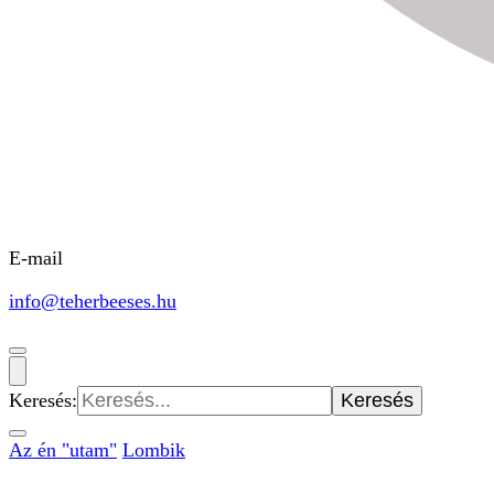
E-mail
info@teherbeeses.hu
Keresés:
Az én "utam"
Lombik